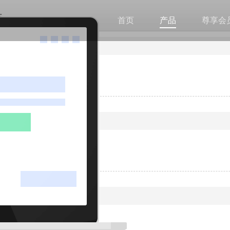
志
首页
产品
尊享会
08-05)
验
07-29)
验
07-15)
验